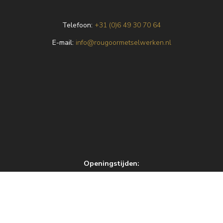
Telefoon:
+31 (0)6 49 30 70 64
E
-mail:
info@rougoormetselwerken.nl
Openingstijden:
Maandag – Vrijdag | 09:00 – 18:00
Zaterdag | 09:00 – 17:00